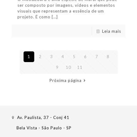
ser composto por imagens, vídeos e elementos
visuais que representam a essência de um
projeto. É como
[…]
Leia mais
1
2
3
4
5
6
7
8
9
10
11
Próxima página
Av. Paulista, 37 - Conj 41
Bela Vista - São Paulo - SP