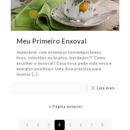
Meu Primeiro Enxoval
Impecável, com estampas contemporâneas,
lisos, coloridos ou branco, bordados?? Como
escolher o enxoval? Casa nova pede vida nova e
energias positivas! Uma dica preciosa para
montar
[…]
Leia mais
Página anterior
1
2
3
4
5
6
7
8